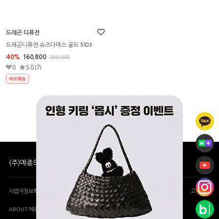
드래곤 디퓨전
드래곤디퓨전 슈즈다마스 골드 5103
40%
160,800
268,000
0
5.0 (7)
1
(주)메종드셀린느 사업자 정보
|
|
|
사업자정보확인
개인정보처리방침
이용약관
고객센터
ABOUT 메종드셀린느