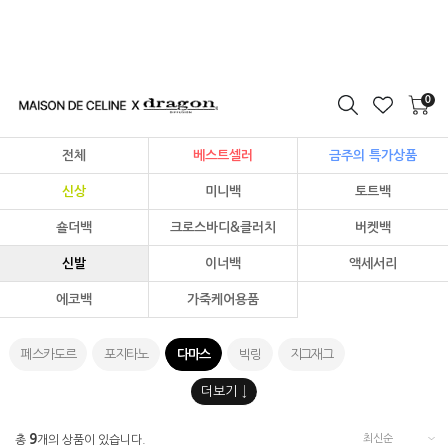
0
전체
베스트셀러
금주의 특가상품
신상
미니백
토트백
숄더백
크로스바디&클러치
버켓백
신발
이너백
액세서리
에코백
가죽케어용품
페스카도르
포지타노
다마스
빅링
지그재그
9
총
개의 상품이 있습니다.