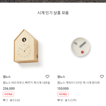
시계 인기 상품 모음
렘노스
렘노스
렘노스 카브드 스윙 화이트 벽시계
렘노스 카브드 A 벽시계
195,000
141,000
3
5.0 (4)
1
5.0 (1)