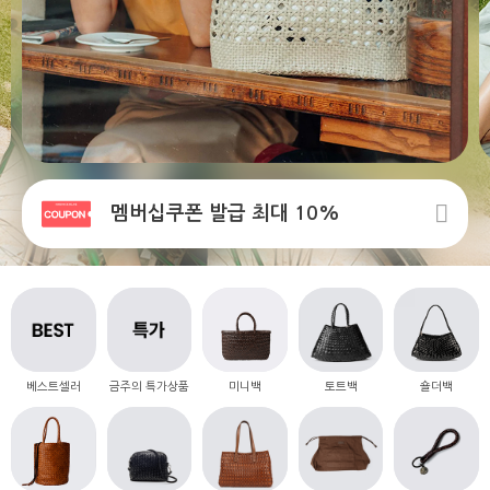
멤버십쿠폰 발급 최대 10%
베스트셀러
금주의 특가상품
미니백
토트백
숄더백