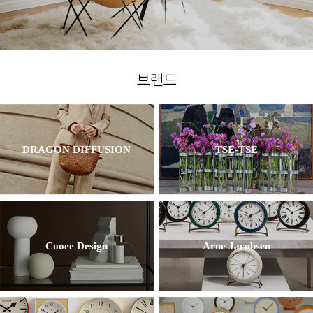
브랜드
DRAGON DIFFUSION
TSE-TSE
Cooee Design
Arne Jacobsen