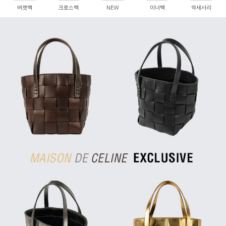
버켓백
크로스백
NEW
이너백
악세서리