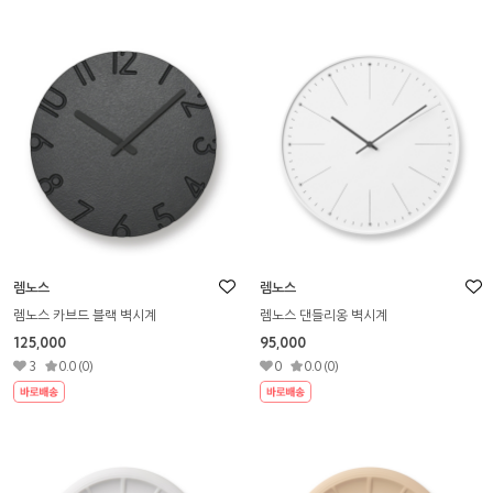
렘노스
렘노스
렘노스 카브드 블랙 벽시계
렘노스 댄들리옹 벽시계
125,000
95,000
3
0.0 (0)
0
0.0 (0)