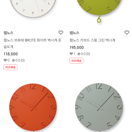
렘노스
렘노스
렘노스 브로테 BROTE 화이트 벽시계 온
렘노스 카브드 스윙 그린 벽시계
습도계
195,000
118,000
1
0.0 (0)
0
0.0 (0)