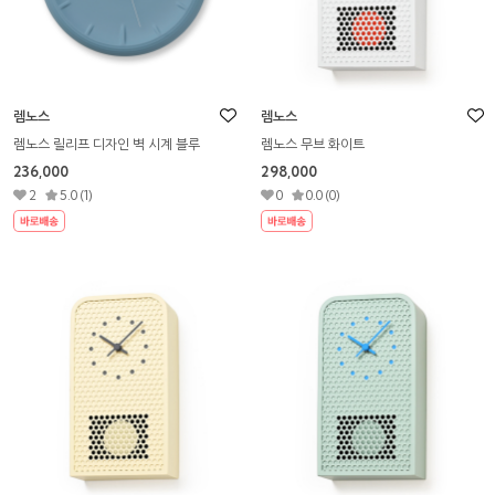
렘노스
렘노스
렘노스 릴리프 디자인 벽 시계 블루
렘노스 무브 화이트
236,000
298,000
2
5.0 (1)
0
0.0 (0)