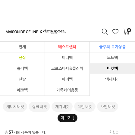
0
전체
베스트셀러
금주의 특가상품
신상
미니백
토트백
숄더백
크로스바디&클러치
버켓백
신발
이너백
액세서리
에코백
가죽케어용품
캐니지 버켓
링크 버켓
재키 버켓
체인 버켓
재팬 버켓
DJ 버켓
코로소 버켓
발리 라운드 버켓
카마쿠라 라운드 버켓
57
총
개의 상품이 있습니다.
B위브 버켓백