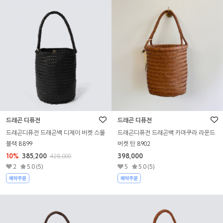
드래곤 디퓨전
드래곤 디퓨전
드래곤디퓨전 드래곤백 디제이 버켓 스몰
드래곤디퓨전 드래곤백 카마쿠라 라운드
블랙 8899
버켓 탄 8902
10%
385,200
398,000
428,000
2
5.0 (5)
5
5.0 (5)