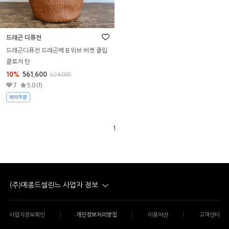
드래곤 디퓨전
드래곤디퓨전 드래곤백 B 위브 버켓 클립
클로저 탄
10%
561,600
624,000
7
5.0 (1)
1
(주)메종드셀린느 사업자 정보
|
|
|
사업자정보확인
개인정보처리방침
이용약관
고객센터