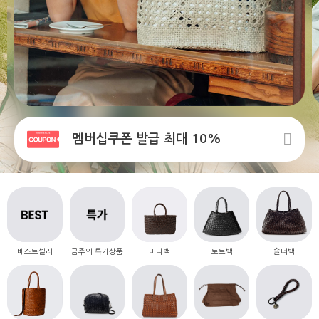
멤버십쿠폰 발급 최대 10%
베스트셀러
금주의 특가상품
미니백
토트백
숄더백