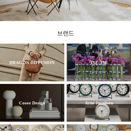
브랜드
DRAGON DIFFUSION
TSE-TSE
Cooee Design
Arne Jacobsen