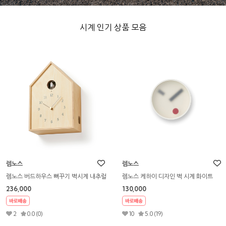
시계 인기 상품 모음
렘노스
렘노스
렘노스 카브드 스윙 화이트 벽시계
렘노스 카브드 A 벽시계
195,000
141,000
3
5.0 (4)
1
5.0 (1)