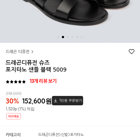
드래곤 디퓨전
드래곤디퓨전 슈즈
포지타노 샌들 블랙 5009
13개 리뷰 보기
5.0
218,000
30%
152,600원
1만원 쿠폰받기
1,520p (1%) 적립
카테고리
드래곤디퓨전
>
신발
>
포지타노