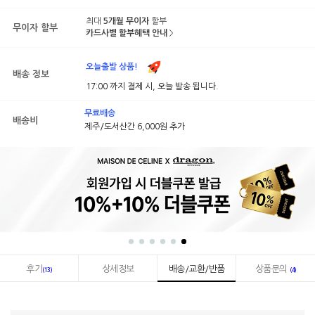
최대
5개월 무이자
할부
무이자 할부
카드사별 할부혜택 안내
오늘출발 상품!
배송 정보
17:00 까지 결제 시, 오늘 발송 됩니다.
무료배송
배송비
제주/도서산간 6,000원 추가
후기
상세정보
배송/교환/반품
상품문의
(13)
(4)