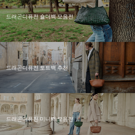
드래곤디퓨전 숄더백 모음전
드래곤디퓨전 토트백 추천
드래곤디퓨전 미니백 모음전