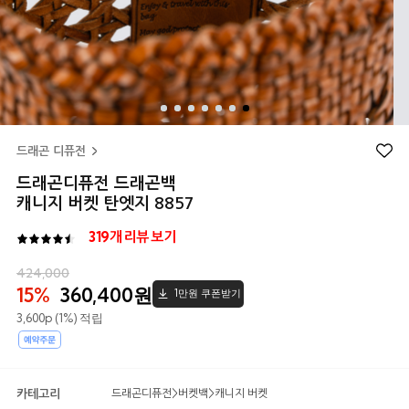
드래곤 디퓨전
드래곤디퓨전 드래곤백
캐니지 버켓 탄엣지 8857
319개 리뷰 보기
4.9
424,000
15%
360,400원
1만원 쿠폰받기
3,600p (1%) 적립
카테고리
드래곤디퓨전
>
버켓백
>
캐니지 버켓