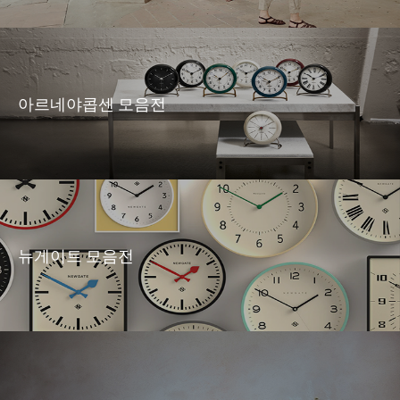
아르네야콥센 모음전
뉴게이트 모음전