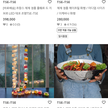
TSE-TSE
TSE-TSE
[바로배송] 프랑스 체체 정품 플뤠르 드 지
체체 정품 에이프릴 화병 / 미디엄 사이즈
브르 LED 데코 조명TSE-TSE
/ 이케바나 화병
398,000
280,000
0
0.0 (0)
3
4.9 (56)
일시품절
TSE-TSE
TSE-TSE