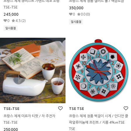
프랑스 체체 큐비스트 가랜드 데코 조명
프랑스 체체 정품 샐러드 볼 / 백금도금
TSE-TSE
350,000
245,000
0
0.0 (0)
0
4.5 (2)
일시품절
일시품절
TSE-TSE
TSE TSE
프랑스 체체 미르자 티팟 / 차 주전자
프랑스 체체 정품 벽걸이 시계 / 인디언 클
TSE-TSE
락알루미늄에 프린트 / 지름 49cmTSE
TSE
250,000